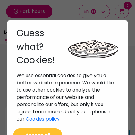
0
Park hours
EN
Guess
Groups
what?
Cookies!
Offers
Specials
We use essential cookies to give you a
better website experience. We would like
to use other cookies to analyze the
performance of our website and
personalize our offers, but only if you
agree. Learn more about your options in
PortAventura Park
our
Cookies policy
Buenos días, Os