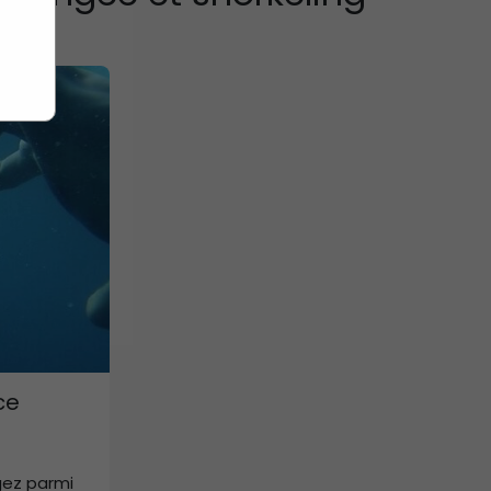
ce
gez parmi