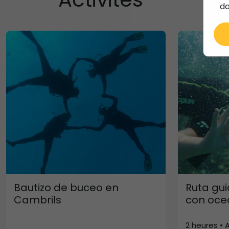
da
Bautizo de buceo en
Ruta gu
Cambrils
con oce
2 heures • A