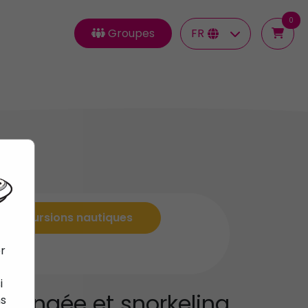
0
Groupes
FR
Excursions nautiques
er
i
Plongée et snorkeling
ns