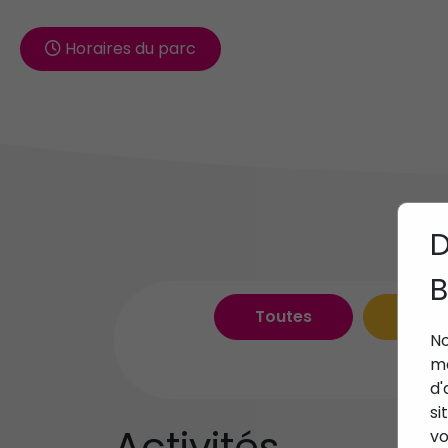
Horaires du parc
D
B
Toutes
Activ
No
me
d'
si
Activités
vo