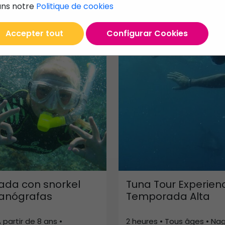
ns notre
Politique de cookies
Accepter tout
Configurar Cookies
iada con snorkel
Tuna Tour Experien
anógrafas
Temporada Alta
 partir de 8 ans •
2 heures • Tous âges • Na